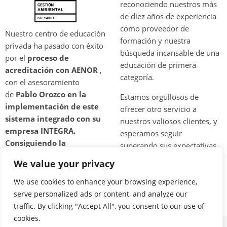
reconociendo nuestros más
de diez años de experiencia
como proveedor de
Nuestro centro de educación
formación y nuestra
privada ha pasado con éxito
búsqueda incansable de una
por el
proceso de
educación de primera
acreditación con AENOR
,
categoría.
con el asesoramiento
de
Pablo Orozco en la
Estamos orgullosos de
implementación de este
ofrecer otro servicio a
sistema integrado con su
nuestros valiosos clientes, y
empresa INTEGRA.
esperamos seguir
Consiguiendo la
superando sus expectativas
certificación en
a través de nuestras
We value your privacy
formación con el alcance
prácticas certificadas en
en las siguientes
We use cookies to enhance your browsing experience,
gestión de calidad y medio
actividades;
La gestión del
serve personalized ads or content, and analyze our
ambiente.
diseño e impartición de
traffic. By clicking "Accept All", you consent to our use of
cookies.