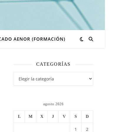
ICADO AENOR (FORMACIÓN)
CATEGORÍAS
agosto 2026
L
M
X
J
V
S
D
1
2