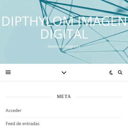
DIPTHYLOM IMAGEN
DIGITAL
Servicios Integrales
META
Acceder
Feed de entradas