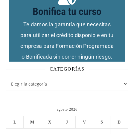
Bonifica tu curso
ocupamos de todas las gestiones con FUNDAE
posibilidad!. Nosotros te asesoramos y nos
Te damos la garantía que necesitas
de tu curso. ¡Consulta con tu empresa esta
para utilizar el crédito disponible en tu
cuenta ajena, puedes bonificar hasta el 100%
Si eres trabajador en activo contratado por
empresa para Formación Programada
Infórmate con nosotros
o Bonificada sin correr ningún riesgo.
CATEGORÍAS
agosto 2026
L
M
X
J
V
S
D