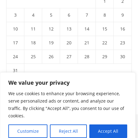
1
2
3
4
5
6
7
8
9
10
11
12
13
14
15
16
17
18
19
20
21
22
23
24
25
26
27
28
29
30
31
We value your privacy
We use cookies to enhance your browsing experience,
serve personalized ads or content, and analyze our
traffic. By clicking "Accept All", you consent to our use of
cookies.
pagina creada por..
Customize
Reject All
Accept All
Ashe Tema de
WP Royal
.
Contacto