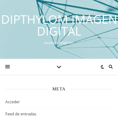
DIPTHYLOM IMAGEN
DIGITAL
Servicios Integrales
META
Acceder
Feed de entradas