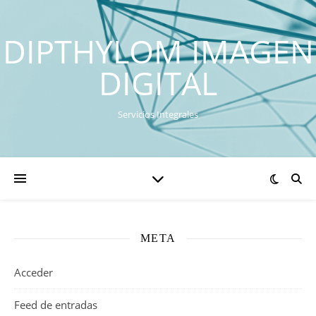
DIPTHYLOM IMAGEN
DIGITAL
Servicios Integrales
META
Acceder
Feed de entradas