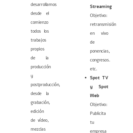
desarrollamos
Streaming
desde el
Objetivo:
comienzo
retransmisión
todos los
en vivo
trabajos
de
propios
ponencias,
de la
congresos.
producción
etc.
y
Spot TV
postproducción,
y Spot
desde la
Web
grabación,
Objetivo:
edición
Publicita
de vídeo,
tu
mezclas
empresa