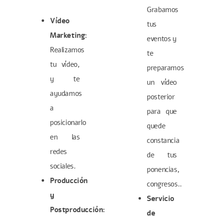
Grabamos
Vídeo
tus
Marketing:
eventos y
Realizamos
te
tu vídeo,
preparamos
y te
un vídeo
ayudamos
posterior
a
para que
posicionarlo
quede
en las
constancia
redes
de tus
sociales.
ponencias,
Producción
congresos..
y
Servicio
Postproducción:
de